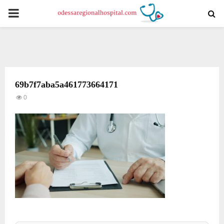
PRIMARY
MENU
69b7f7aba5a461773664171
0