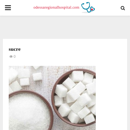
PRIMARY
MENU
sucre
0