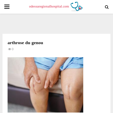
PRIMARY
MENU
arthrose du genou
0