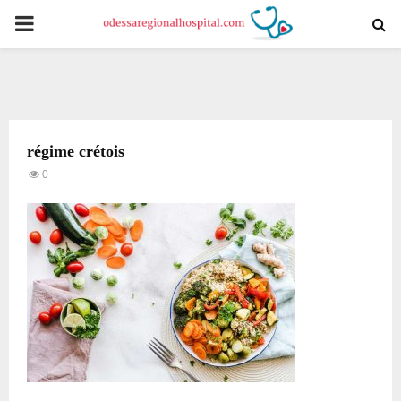
PRIMARY
MENU
régime crétois
0