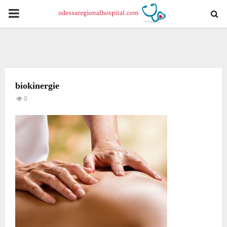
PRIMARY
MENU
biokinergie
0