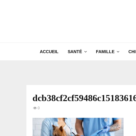
ACCUEIL
SANTÉ
FAMILLE
CH
dcb38cf2cf59486c1518361
0