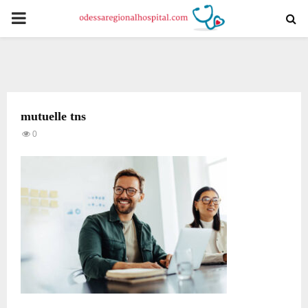
PRIMARY
MENU
mutuelle tns
0