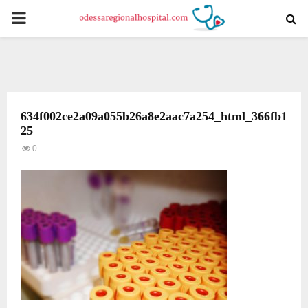
PRIMARY
MENU
634f002ce2a09a055b26a8e2aac7a254_html_366fb1
25
0