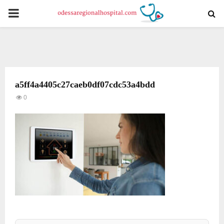
PRIMARY
MENU
a5ff4a4405c27caeb0df07cdc53a4bdd
0