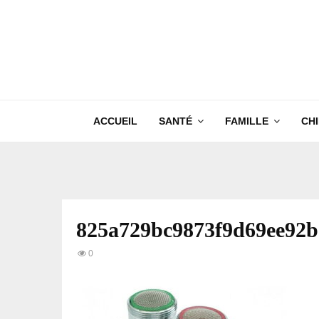
ACCUEIL
SANTÉ
FAMILLE
CH
825a729bc9873f9d69ee92b
0