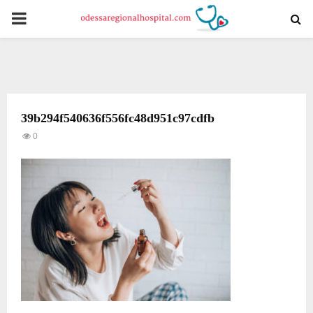
PRIMARY
MENU
39b294f540636f556fc48d951c97cdfb
0