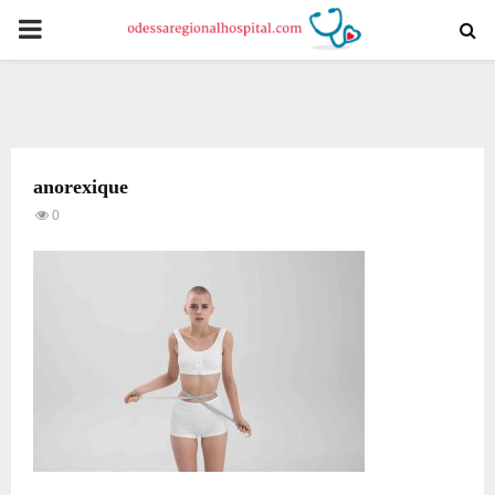
PRIMARY
MENU
anorexique
0