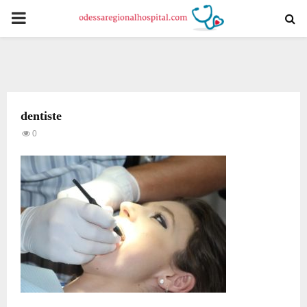
PRIMARY
MENU
dentiste
0