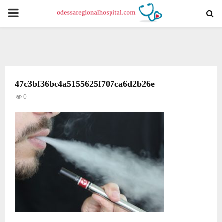
PRIMARY
MENU
47c3bf36bc4a5155625f707ca6d2b26e
0