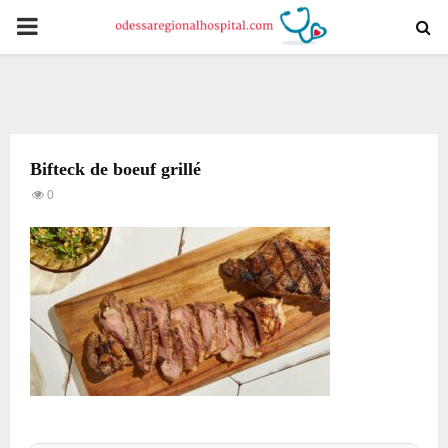
PRIMARY
MENU
Bifteck de boeuf grillé
0