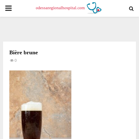
PRIMARY
MENU
Bière brune
0