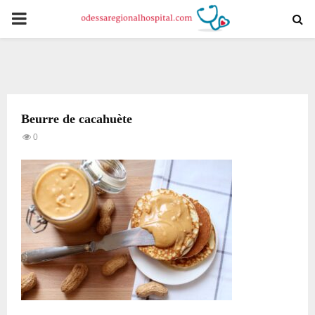
PRIMARY
MENU
Beurre de cacahuète
0