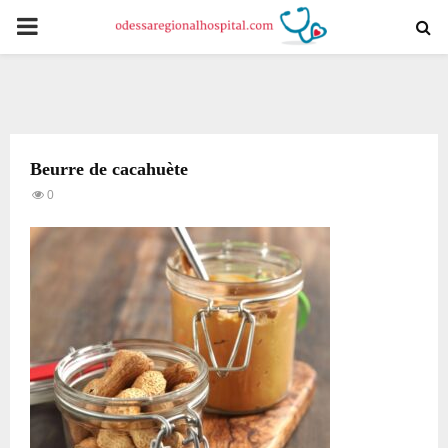
PRIMARY
MENU
Beurre de cacahuète
0