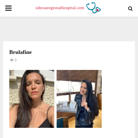
PRIMARY
MENU
Brulafine
0