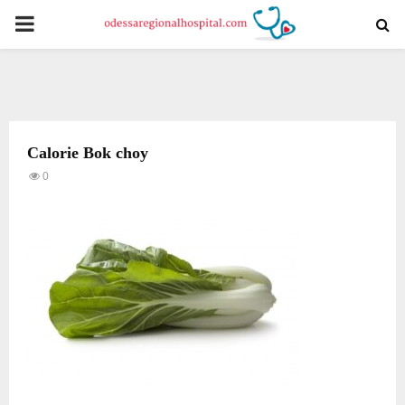
PRIMARY
MENU
Calorie Bok choy
0