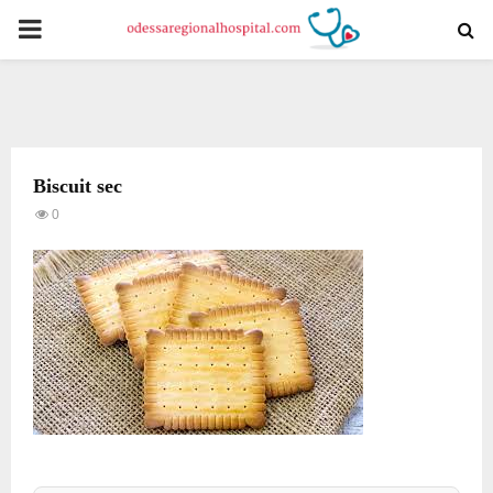
PRIMARY
MENU
Biscuit sec
0