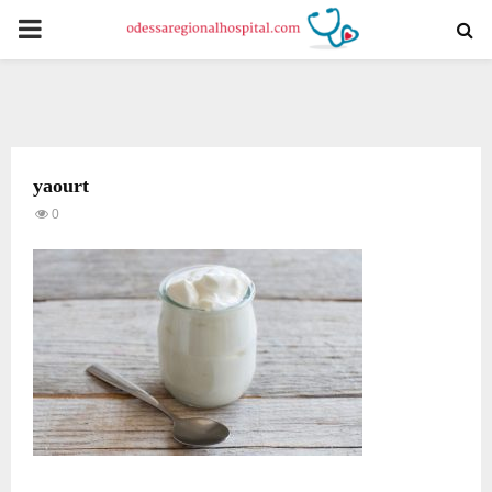
PRIMARY
MENU
yaourt
0