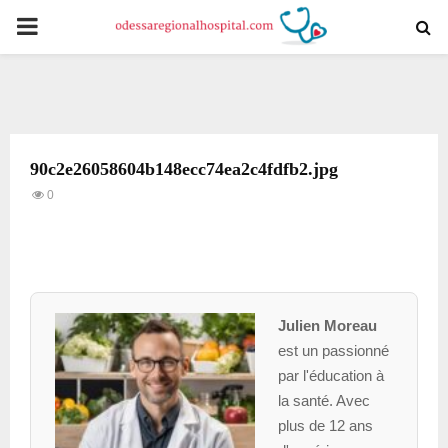
PRIMARY
MENU
90c2e26058604b148ecc74ea2c4fdfb2.jpg
0
Julien Moreau
est un passionné
par l'éducation à
la santé. Avec
plus de 12 ans